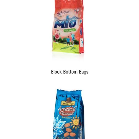
LIRA
ANEMPTYTEXTLLINE
Lira is a vertical packaging machine with the
following features: agility, quality of materials
and design.