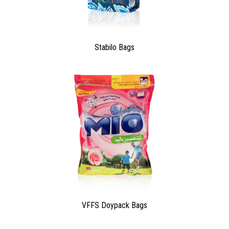
OLIMPIA 400 V BRUSHLESS
ANEMPTYTEXTLLINE
The Olimpia 400 V packaging machine
ensures the highest quality bags which help