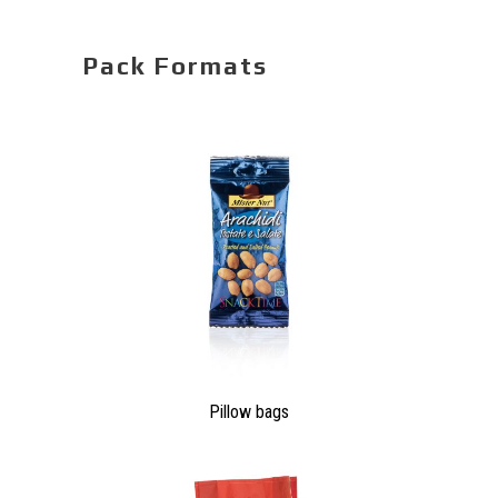
MAXIMA
ANEMPTYTEXTLLINE
Maxima is in the category of continuous vertical
packaging machines.