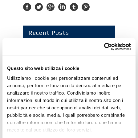
Recent Posts
Miele: Gulfood Manufactoring 2021
6 August
2021
Miele: PPMA Show 2021
5 August 2021
Questo sito web utilizza i cookie
Miele: Pack Expo 2021
3 August 2021
Utilizziamo i cookie per personalizzare contenuti ed
Miele: Propak 2021
2 August 2021
annunci, per fornire funzionalità dei social media e per
analizzare il nostro traffico. Condividiamo inoltre
Miele: Snackex 2021
26 February 2021
informazioni sul modo in cui utilizza il nostro sito con i
ConfezioniAMO con Miele
5 February 2021
nostri partner che si occupano di analisi dei dati web,
pubblicità e social media, i quali potrebbero combinarle
con altre informazioni che ha fornito loro o che hanno
Archivi
raccolto dal suo utilizzo dei loro servizi.