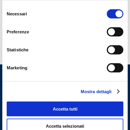
Selezione
Necessari
del
consenso
Categorie
Preferenze
Statistiche
Marketing
Mostra dettagli
Construction of automated machines for
packaging products.
Accetta tutti
Miele is a company that specialises in the construction of automated
machines for packaging food products, chemicals and pharmaceuticals.
Accetta selezionati