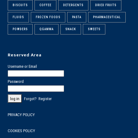
BISCUITS
COFFEE
DETERGENTS
DRIED FRUITS
FLUIDS
FROZEN FOODS
PASTA
PHARMACEUTICAL
POWDERS
QGAMMA
SNACK
SWEETS
Reserved Area
Username or Email
Password
Forgot?
Register
PRIVACY POLICY
COOKIES POLICY