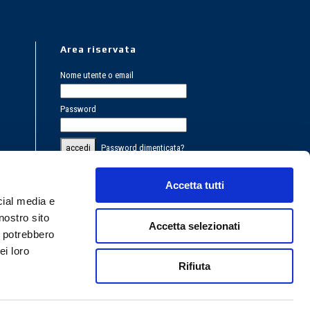
Area riservata
Nome utente o email
Password
Password dimenticata?
Registrazione
PRIVACY POLICY
Accetta tutti
cial media e
COOKIES POLICY
nostro sito
Accetta selezionati
i potrebbero
ei loro
Rifiuta