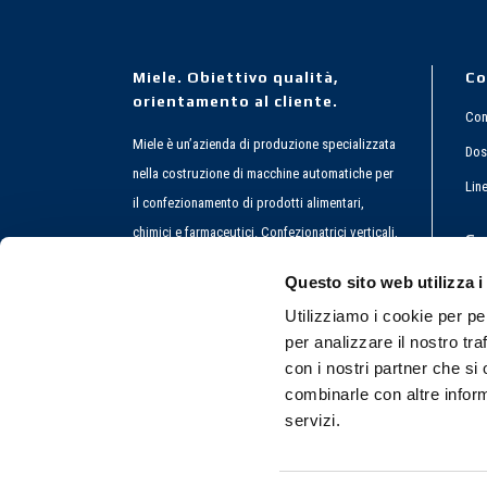
Miele. Obiettivo qualità,
Co
orientamento al cliente.
Conf
Miele è un’azienda di produzione specializzata
Dos
nella costruzione di macchine automatiche per
Lin
il confezionamento di prodotti alimentari,
chimici e farmaceutici. Confezionatrici verticali,
Co
confezionatrici inclinate e confezionatrici a
Questo sito web utilizza i
ultrasuoni.
Utilizziamo i cookie per pe
per analizzare il nostro tra
con i nostri partner che si
combinarle con altre inform
servizi.