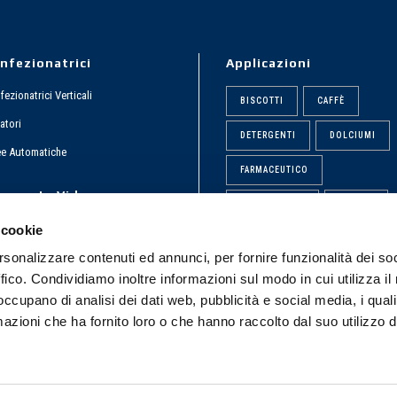
nfezionatrici
Applicazioni
ezionatrici Verticali
BISCOTTI
CAFFÈ
atori
DETERGENTI
DOLCIUMI
ee Automatiche
FARMACEUTICO
rporate Video
FRUTTA SECCA
LIQUIDI
 cookie
PASTA
POLVERI
rsonalizzare contenuti ed annunci, per fornire funzionalità dei so
QGAMMA
SNACK
ffico. Condividiamo inoltre informazioni sul modo in cui utilizza il 
 occupano di analisi dei dati web, pubblicità e social media, i qual
SURGELATI
azioni che ha fornito loro o che hanno raccolto dal suo utilizzo d