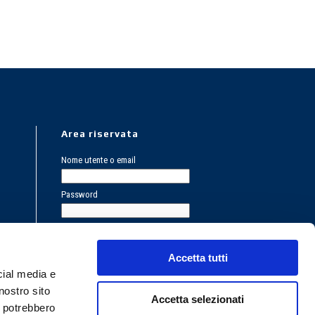
Area riservata
Nome utente o email
Password
Password dimenticata?
Registrazione
Accetta tutti
PRIVACY POLICY
cial media e
COOKIES POLICY
nostro sito
Accetta selezionati
i potrebbero