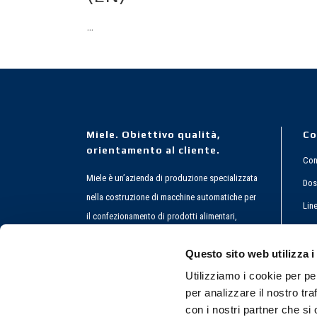
...
Miele. Obiettivo qualità,
Co
orientamento al cliente.
Conf
Miele è un’azienda di produzione specializzata
Dos
nella costruzione di macchine automatiche per
Lin
il confezionamento di prodotti alimentari,
chimici e farmaceutici. Confezionatrici verticali,
Co
Questo sito web utilizza i
confezionatrici inclinate e confezionatrici a
ultrasuoni.
Utilizziamo i cookie per pe
per analizzare il nostro tra
con i nostri partner che si