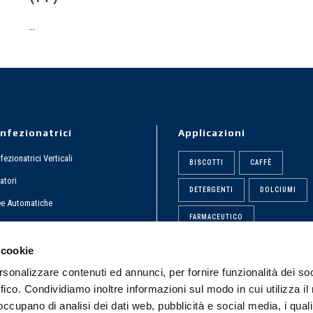
...
nfezionatrici
Applicazioni
ezionatrici Verticali
BISCOTTI
CAFFÈ
atori
DETERGENTI
DOLCIUMI
ee Automatiche
FARMACEUTICO
rporate Video
FRUTTA SECCA
LIQUIDI
 cookie
rsonalizzare contenuti ed annunci, per fornire funzionalità dei so
PASTA
POLVERI
ffico. Condividiamo inoltre informazioni sul modo in cui utilizza il 
QGAMMA
SNACK
 occupano di analisi dei dati web, pubblicità e social media, i qual