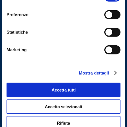
consenso
Dosatori
Preferenze
Linee Automatiche
Corporate Video
Statistiche
Marketing
Mostra dettagli
Accetta tutti
Applicazioni
Accetta selezionati
BISCOTTI
CAFFÈ
DETERGENTI
DOLCIUMI
FARMACEUTICO
FRUTTA SECCA
LIQUIDI
PASTA
Rifiuta