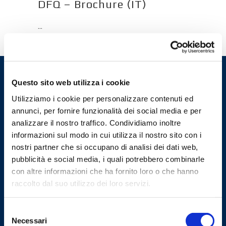
DFQ – Brochure (IT)
...
Questo sito web utilizza i cookie
Utilizziamo i cookie per personalizzare contenuti ed
Miele. Obiettivo qualità, orientamento al cliente.
annunci, per fornire funzionalità dei social media e per
analizzare il nostro traffico. Condividiamo inoltre
Miele è un’azienda di produzione specializzata nella costruzione di macchine
informazioni sul modo in cui utilizza il nostro sito con i
automatiche per il confezionamento di prodotti alimentari, chimici e
nostri partner che si occupano di analisi dei dati web,
farmaceutici. Confezionatrici verticali, confezionatrici inclinate e
pubblicità e social media, i quali potrebbero combinarle
confezionatrici a ultrasuoni.
con altre informazioni che ha fornito loro o che hanno
raccolto dal suo utilizzo dei loro servizi.
Confezionatrici
Selezione
Confezionatrici Verticali
Necessari
del