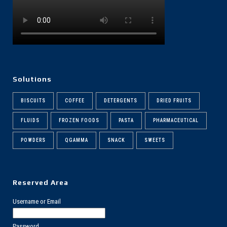
Solutions
BISCUITS
COFFEE
DETERGENTS
DRIED FRUITS
FLUIDS
FROZEN FOODS
PASTA
PHARMACEUTICAL
POWDERS
QGAMMA
SNACK
SWEETS
Reserved Area
Username or Email
Password