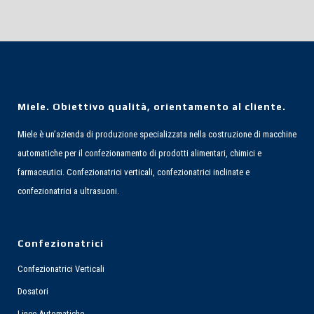
Miele. Obiettivo qualità, orientamento al cliente.
OLIMPIA 400 V BRUSHLESS
Miele è un’azienda di produzione specializzata nella costruzione di macchine
ANEMPTYTEXTLLINE
automatiche per il confezionamento di prodotti alimentari, chimici e
Olimpia 400 V è una soluzione intelligente per avere uno strumento
farmaceutici. Confezionatrici verticali, confezionatrici inclinate e
di produzione flessibile, preciso ed affidabile.
confezionatrici a ultrasuoni.
Confezionatrici
Confezionatrici Verticali
Dosatori
Linee Automatiche