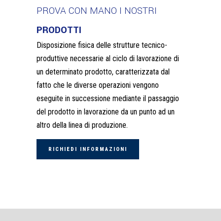
PROVA CON MANO I NOSTRI
PRODOTTI
Disposizione fisica delle strutture tecnico-
produttive necessarie al ciclo di lavorazione di
un determinato prodotto, caratterizzata dal
MAXIMA
fatto che le diverse operazioni vengono
eseguite in successione mediante il passaggio
ANEMPTYTEXTLLINE
del prodotto in lavorazione da un punto ad un
Maxima rientra nella categoria delle macchine confezionatrici
altro della linea di produzione.
verticali continue.
RICHIEDI INFORMAZIONI