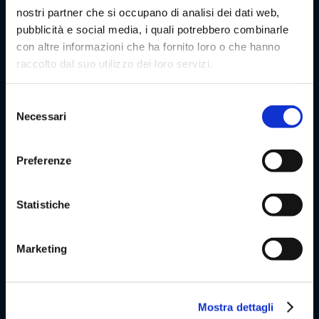
nostri partner che si occupano di analisi dei dati web,
pubblicità e social media, i quali potrebbero combinarle
con altre informazioni che ha fornito loro o che hanno
raccolto dal suo utilizzo dei loro servizi.
Selezione
Necessari
OLIMPIA 5000
del
consenso
ANEMPTYTEXTLLINE
Preferenze
Olimpia 5000 è una macchina confezionatrice verticale per grandi
formati.
Statistiche
Marketing
Mostra dettagli