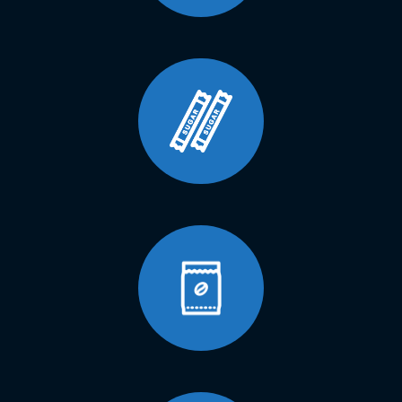
Olimpia 4000 Simotion è una macchina confezionatrice verticale
alternata, per la produzione di una vastissima gamma di confezioni.